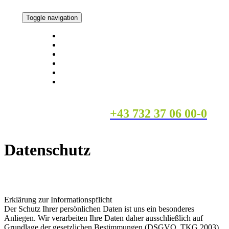
Toggle navigation
Über Gefix
Fassaden
Gerüste
Isolierung
Offene Stellen
Kontakt
Gleich Termin vereinbaren
+43 732 37 06 00-0
Datenschutz
Erklärung zur Informationspflicht
Der Schutz Ihrer persönlichen Daten ist uns ein besonderes
Anliegen. Wir verarbeiten Ihre Daten daher ausschließlich auf
Grundlage der gesetzlichen Bestimmungen (DSGVO, TKG 2003).