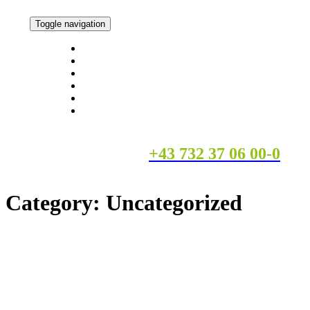
Toggle navigation
Über Gefix
Fassaden
Gerüste
Isolierung
Offene Stellen
Kontakt
Gleich Termin vereinbaren
+43 732 37 06 00-0
Category: Uncategorized